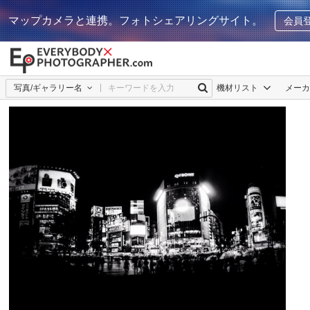
マップカメラと連携。フォトシェアリングサイト。
会員
写真/ギャラリー名
機材リスト
メー
Tomo
0
0