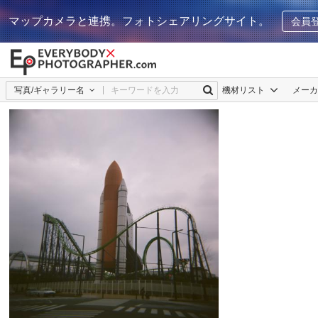
マップカメラと連携。フォトシェアリングサイト。
会員
写真/ギャラリー名
機材リスト
メー
BW-COW
0
0