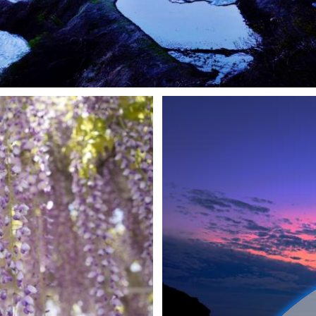
 Yamada
3
0