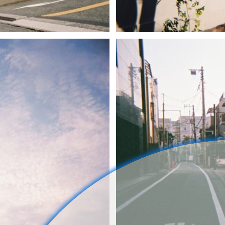
もる
1
0