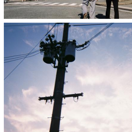
Junshin Godai
0
0