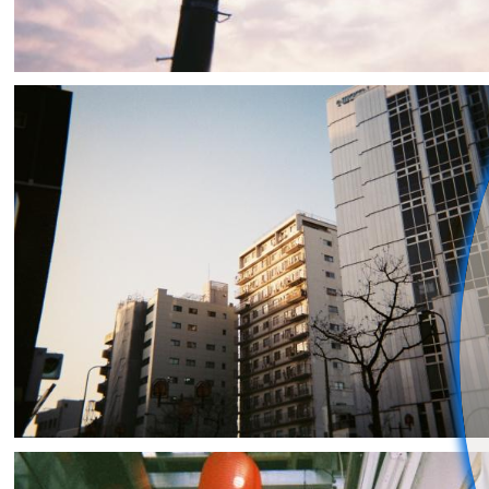
もる
0
0
takujitsu_graphy
3
0