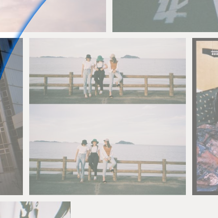
takujitsu_graphy
2
Kasshy
2
ｈ
0