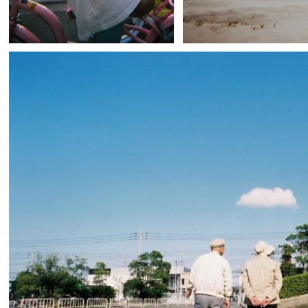
chiyo
0
asu
3
0
0