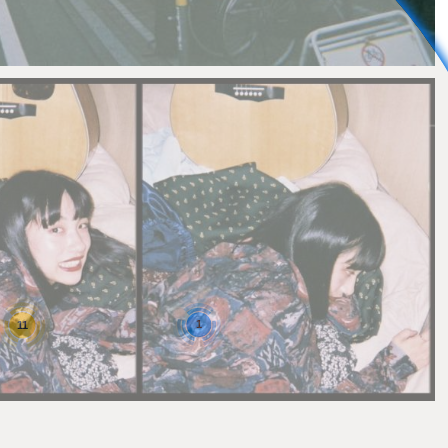
0
1
11
ｉｋａｒｕ
0
0