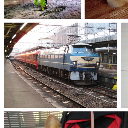
takajun
0
しっぽくる
0
0
peopeo
0
0