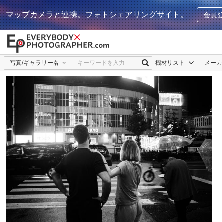
マップカメラと連携。フォトシェアリングサイト。
会員
写真/ギャラリー名
機材リスト
メー
ezpzpix
2
0