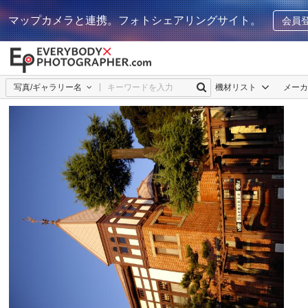
マップカメラと連携。フォトシェアリングサイト。
会員
写真/ギャラリー名
機材リスト
メー
koske
0
0