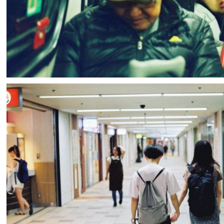
楊 雨遥
2
0