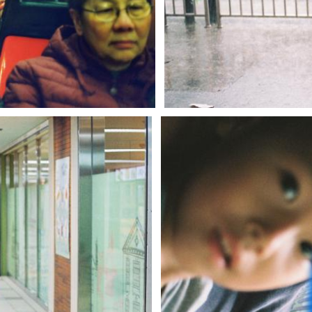
楊 雨遥
3
0