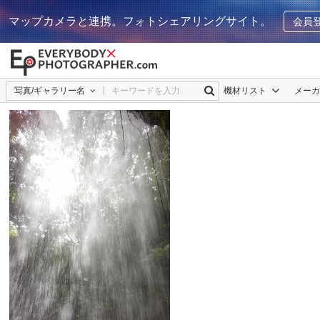
マップカメラと連携。フォトシェアリングサイト。
会員
写真/ギャラリー名
機材リスト
メー
SUNNY_Flower
3
0