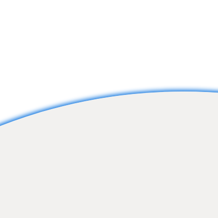
9
0
3dfragment
papara
17
0