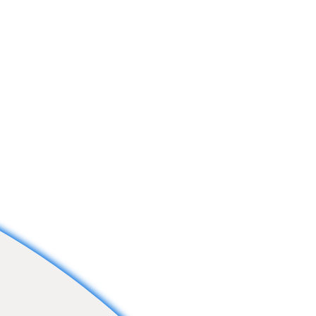
papara
11
0
tatsuki
2
0