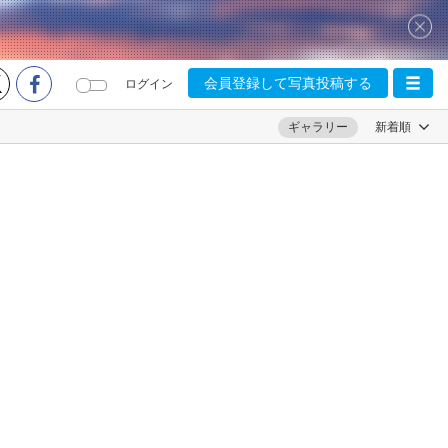
会員登録して写真投稿する
ログイン
ギャラリー
新着順
15
0
九転十起