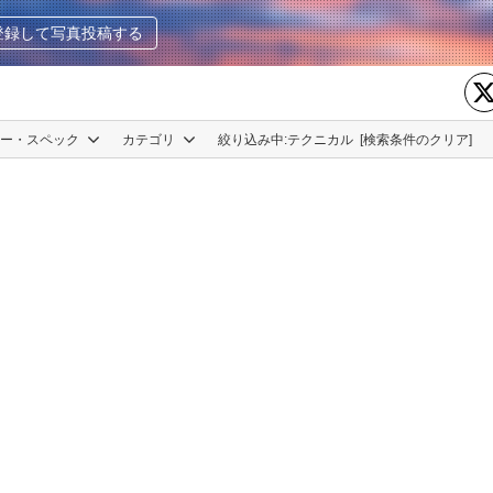
登録して写真投稿する
カー・スペック
カテゴリ
絞り込み中:
テクニカル
[検索条件のクリア]
でやっしぃ〜
0
0