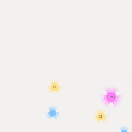
17
6299
9
11