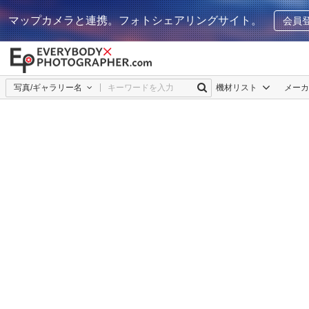
マップカメラと連携。フォトシェアリングサイト。
会員
写真/ギャラリー名
機材リスト
メー
1
0
3dfragment