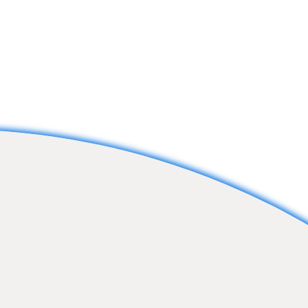
13
0
九転十起
6
0
(´・ω・`)