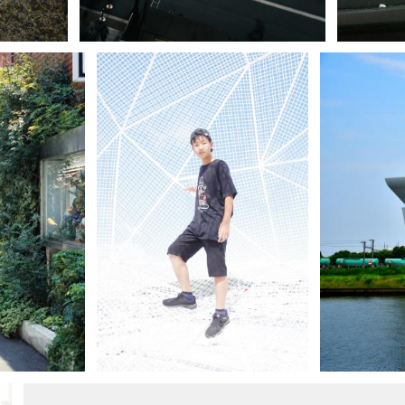
Hiroki
2
Katyus
0
1
0
yama
HARU