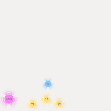
6
8280
18
26
72