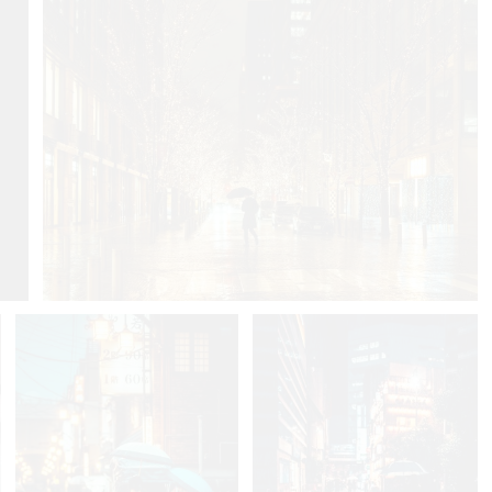
11
0
Yuzo Fujii