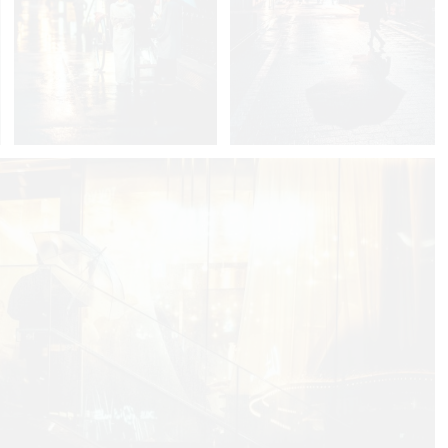
11
Yuzo Fujii
6
0
Yuzo Fujii
0