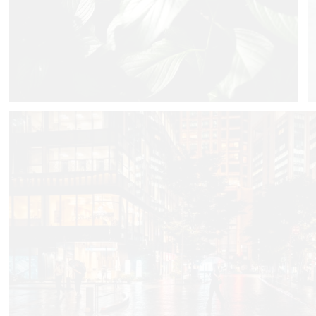
3
0
khz-hajime