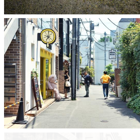
nepopo-Tatsuya
1
0
Fika
1
0