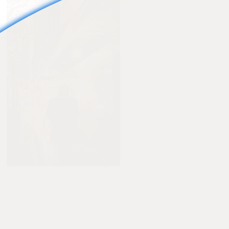
5
0
Yuzo Fujii