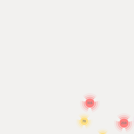
315
70
210