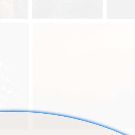
7
0
Yuzo Fujii
Yuzo
8
0
Yuzo Fujii