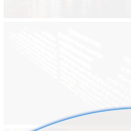
12
0
Yuzo Fujii
6
0
Yuzo Fujii