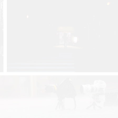
ToNag
3
0