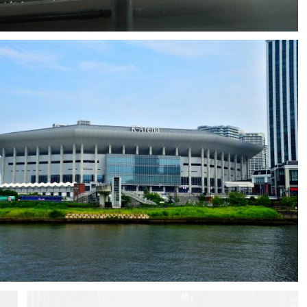
ha//Film
0
0
1
0