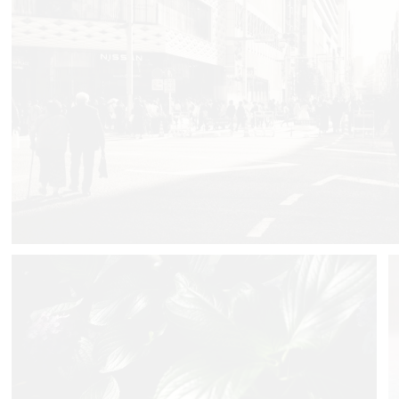
Fika
2
0